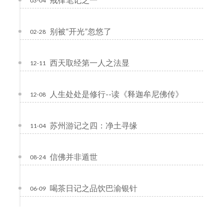
03-04
别被“开光”忽悠了
02-28
西天取经第一人之法显
12-11
人生处处是修行--读《释迦牟尼佛传》
12-08
苏州游记之四：净土寻缘
11-04
信佛并非遁世
08-24
喝茶日记之品饮巴渝银针
06-09