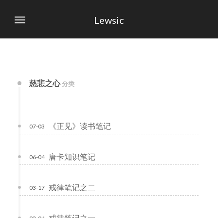
Lewsic
慈悲之心
分类
《正见》读书笔记
07-03
唐卡知识笔记
06-04
戒律笔记之二
03-17
戒律笔记之一