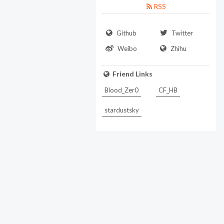
RSS
Github
Twitter
Weibo
Zhihu
Friend Links
Blood_Zer0
CF_HB
stardustsky