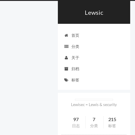
Lewsic
首页
分类
关于
归档
标签
Lewisec = Lewis & security
97
7
215
日志
分类
标签