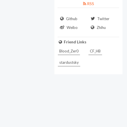
RSS
Github
Twitter
Weibo
Zhihu
Friend Links
Blood_Zer0
CF_HB
stardustsky