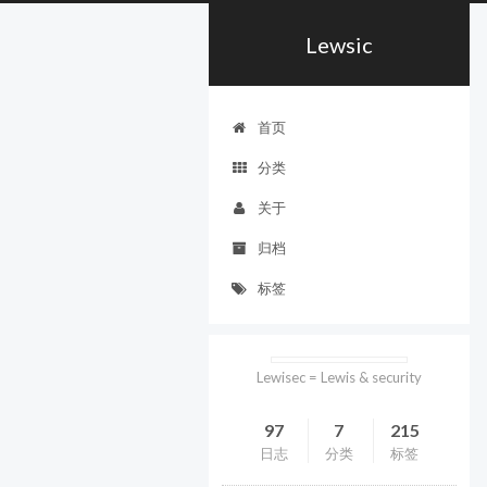
Lewsic
首页
分类
关于
归档
标签
Lewisec = Lewis & security
97
7
215
日志
分类
标签