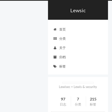
Lewsic
首页
分类
关于
归档
标签
Lewisec = Lewis & security
97
7
215
日志
分类
标签