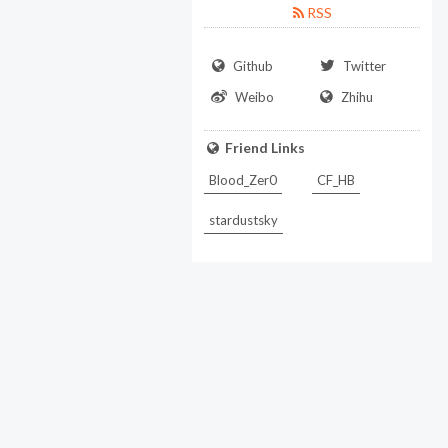
RSS
Github
Twitter
Weibo
Zhihu
Friend Links
Blood_Zer0
CF_HB
stardustsky