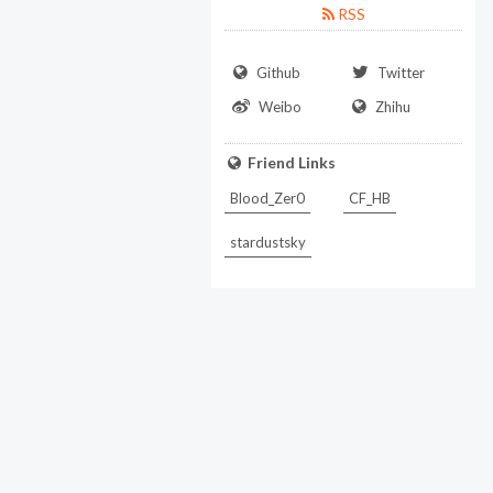
RSS
Github
Twitter
Weibo
Zhihu
Friend Links
Blood_Zer0
CF_HB
stardustsky