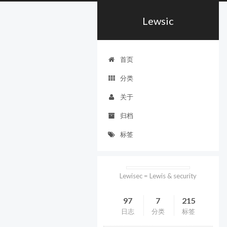
Lewsic
首页
分类
关于
归档
标签
Lewisec = Lewis & security
97
7
215
日志
分类
标签